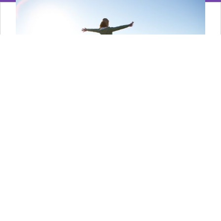
Ernährungsberaterin
Falls du eine Frage hast, kannst du gerne unsere
Ernährungsberaterin kontaktieren.
MEHR ERFAHREN