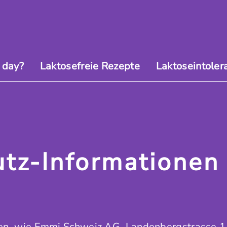
 day?
Laktosefreie Rezepte
Laktoseintoler
tz-Informationen
en, wie Emmi Schweiz AG, Landenbergstrasse 1