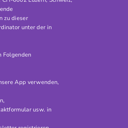
hende
 zu dieser
inator unter der in
im Folgenden
nsere App verwenden,
n,
taktformular usw. in
etter registrieren,