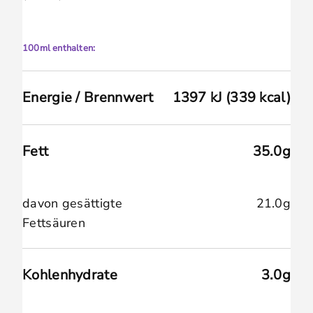
100ml enthalten:
Energie / Brennwert
1397 kJ (339 kcal)
Fett
35.0g
davon gesättigte
21.0g
Fettsäuren
Kohlenhydrate
3.0g